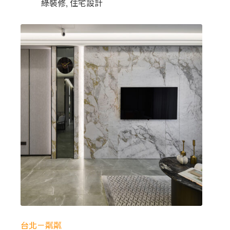
綠裝修
,
住宅設計
台北－粼粼