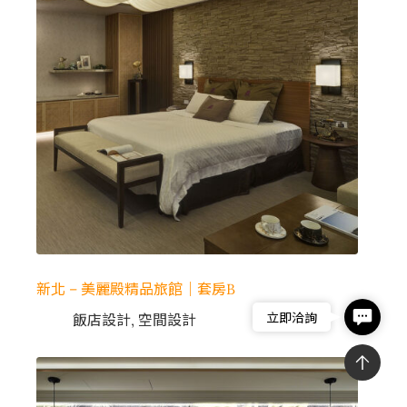
新北 – 美麗殿精品旅館｜套房B
Contac
立即洽詢
飯店設計
,
空間設計