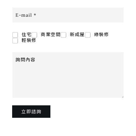
E
-
m
a
i
諮
住宅
商業空間
新成屋
綠裝修
l
詢
輕裝修
*
項
目
詢
*
問
內
容
立即諮詢