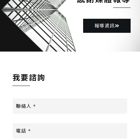
報導資訊
我要諮詢
聯
絡
人
*
電
話
*