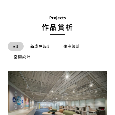
及金屬材質堆疊層次， 進門的萬寶龍大理石展現
出奢華大器的視覺亮點， 開放式客餐廳及廚房，
大面淺色溫潤石材延伸空間視覺感，將屋
Projects
作品賞析
All
新成屋設計
住宅設計
空間設計