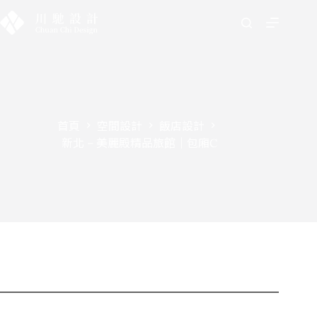
首頁
空間設計
飯店設計
新北 – 美麗殿精品旅館｜包廂C