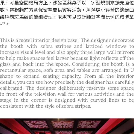
果。考量空間格局方正，沙發區與桌子以ㄇ字型規劃來擴充座位
數。電視牆前方則保留空間供賓客活動，角落處小舞台的邊緣曲
線呼應斑馬紋的流線造型，處處可見設計師對空間比例的精準拿
捏。
This is a motel interior design case. The designer decorates
the booth with zebra stripes and latticed windows to
increase visual level and also apply three large wall mirrors
to help make spaces feel larger because light reflects off the
glass and back into the space. Considering the booth is a
rectangular space, sofa area and tables are arranged in U
shape to expand seating capacity. From all the interior
details, you can see how precisely the designer has carefully
calibrated. The designer deliberately reserves some space
in front of the television wall for various activities and the
stage in the corner is designed with curved lines to be
consistent with the style of zebra stripes.