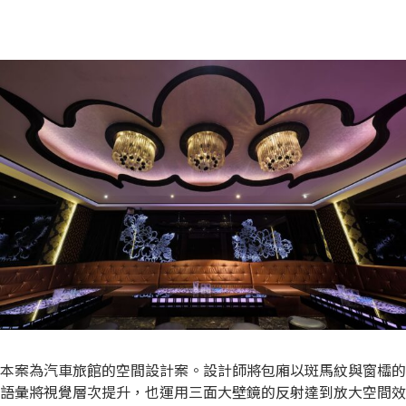
本案為汽車旅館的空間設計案。設計師將包廂以斑馬紋與窗櫺的
語彙將視覺層次提升，也運用三面大壁鏡的反射達到放大空間效