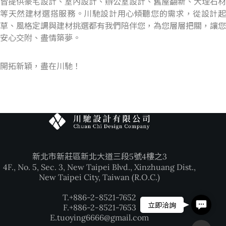
皆提供豪宅設計、室內設計、辦公室設計、舊屋翻新、大理石材
等天然建材選搭服務。川馳設計用心傾聽您的需求，從設計起
草、風格定調與建材挑選都有我們陪伴您，為您層層把關，讓您
安心交附、盡情築夢。
開拓新穎，盡在川馳！
新北市新莊區新北大道三段5號4樓之3
4F., No. 5, Sec. 3, New Taipei Blvd., Xinzhuang Dist.,
New Taipei City, Taiwan (R.O.C.)
T.+886-2-8521-7652
Contac
立即洽詢
F.+886-2-8521-7653
E.tuoying6666@gmail.com