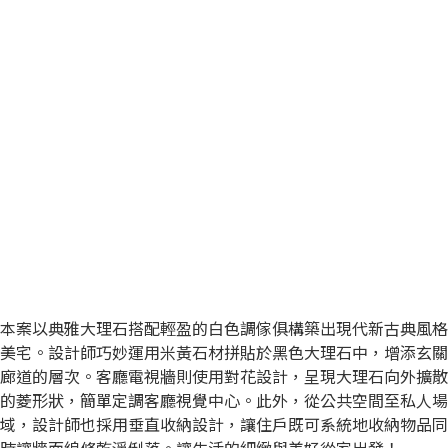
本案以典雅大理石搭配輕盈的白色調傢俱構築出現代新古典風格
美宅。設計師巧妙運用米黃石材拼貼於黑色大理石中，增添玄關
廊道的層次。客廳電視牆則使用對花設計，呈現大理石向外擴散
的菱形狀，簡單定調客廳視覺中心。此外，從公共空間至私人場
域，設計師也採用垂直收納設計，讓住戶既可系統地收納物品同