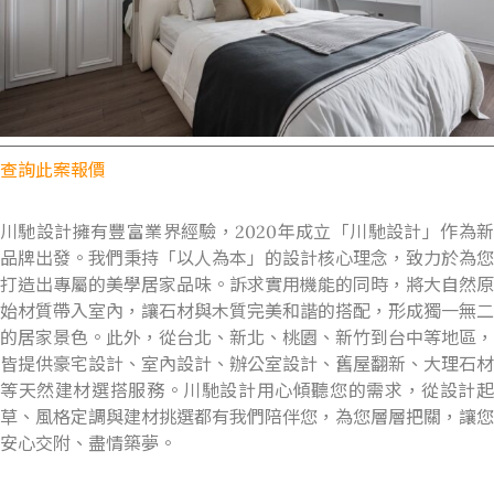
查詢此案報價
川馳設計擁有豐富業界經驗，
2020
年成立「川馳設計」作為
品牌出發。我們秉持「以人為本」的設計核心理念，致力於為您
打造出專屬的美學居家品味。訴求實用機能的同時，將大自然原
始材質帶入室內，讓石材與木質完美和諧的搭配，形成獨一無二
的居家景色。此外，從台北、新北、桃園、新竹到台中等地區，
皆提供豪宅設計、室內設計、辦公室設計、舊屋翻新、大理石材
等天然建材選搭服務。川馳設計用心傾聽您的需求，從設計起
草、風格定調與建材挑選都有我們陪伴您，為您層層把關，讓您
安心交附、盡情築夢。