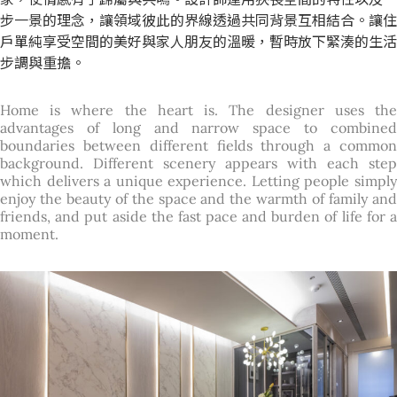
步一景的理念，讓領域彼此的界線透過共同背景互相結合。讓住
戶單純享受空間的美好與家人朋友的溫暖，暫時放下緊湊的生活
步調與重擔。
Home is where the heart is. The designer uses the
advantages of long and narrow space to combined
boundaries between different fields through a common
background. Different scenery appears with each step
which delivers a unique experience. Letting people simply
enjoy the beauty of the space and the warmth of family and
friends, and put aside the fast pace and burden of life for a
moment.