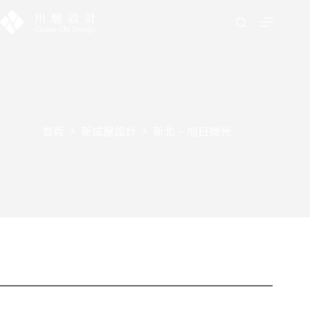
首頁
新成屋設計
新北 – 旭日微光