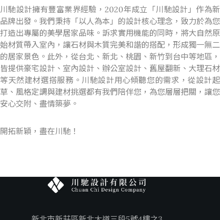
川馳設計擁有豐富業界經驗，
2020
年成立「川馳設計」作為
品牌出發。我們秉持「以人為本」的設計核心理念，致力於為您
打造出專屬的美學居家品味。訴求實用機能的同時，將大自然原
始材質帶入室內，讓石材與木質完美和諧的搭配，形成獨一無二
的居家景色。此外，從台北、新北、桃園、新竹到台中等地區，
皆提供豪宅設計、室內設計、辦公室設計、舊屋翻新、大理石材
等天然建材選搭服務。川馳設計用心傾聽您的需求，從設計起
草、風格定調與建材挑選都有我們陪伴您，為您層層把關，讓您
安心交附、盡情築夢。
開拓新穎，盡在川馳！
新北市新莊區新北大道三段5號4樓之3