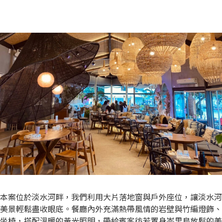
本案位於淡水河畔，我們利用大片落地窗與戶外座位，讓淡水河
美景輕鬆盡收眼底。餐廳內外充滿熱帶風情的岩壁與竹編燈飾、
坐椅，搭配溫暖的黃光照明，帶給賓客彷若置身峇里島放鬆的美