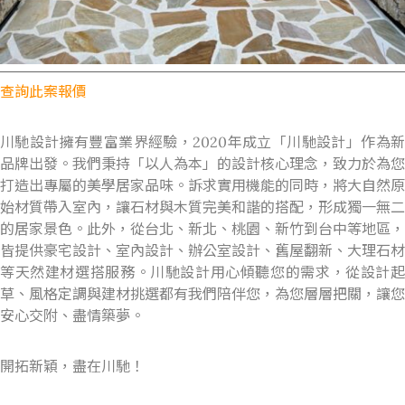
查詢此案報價
川馳設計擁有豐富業界經驗，
2020
年成立「川馳設計」作為
品牌出發。我們秉持「以人為本」的設計核心理念，致力於為您
打造出專屬的美學居家品味。訴求實用機能的同時，將大自然原
始材質帶入室內，讓石材與木質完美和諧的搭配，形成獨一無二
的居家景色。此外，從台北、新北、桃園、新竹到台中等地區，
皆提供豪宅設計、室內設計、辦公室設計、舊屋翻新、大理石材
等天然建材選搭服務。川馳設計用心傾聽您的需求，從設計起
草、風格定調與建材挑選都有我們陪伴您，為您層層把關，讓您
安心交附、盡情築夢。
開拓新穎，盡在川馳！