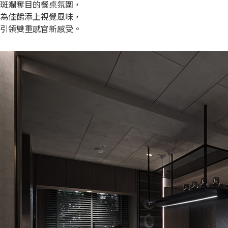
斑斕奪目的餐桌氛圍，
為佳餚添上視覺風味，
引領雙重感官新感受。