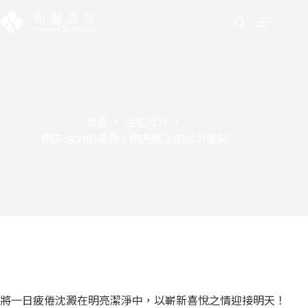
首頁
住宅設計
明天活力的泉源，明亮衛浴的設計重點
將一日疲倦沈澱在明亮潔淨中，以嶄新喜悅之情迎接明天！