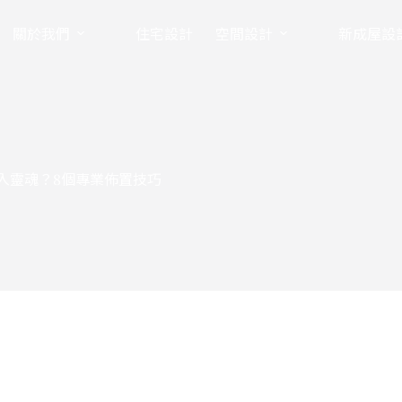
關於我們
住宅設計
空間設計
新成屋設
入靈魂？8個專業佈置技巧