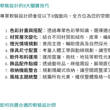
軟裝設計的8大關鍵技巧
專業軟裝設計師會從以下8個面向，全方位為您的空
色彩計畫與搭配
：透過專業色彩學知識，選擇適
材質層次變化
：結合不同材質如絨布、皮革、編
燈光情境規劃
：善用主燈、輔助燈具及自然採光
傢具尺寸配置
：考量人體工學與動線規劃，讓空
軟件布料運用
：運用窗簾、抱枕、地毯等軟性元
飾品配件點綴
：透過藝術品、綠植擺設，展現居
收納機能整合
：規劃隱藏式收納，讓空間既整潔
風格主題統整
：統籌所有元素，確保整體風格一
如何挑選合適的
軟裝設計師