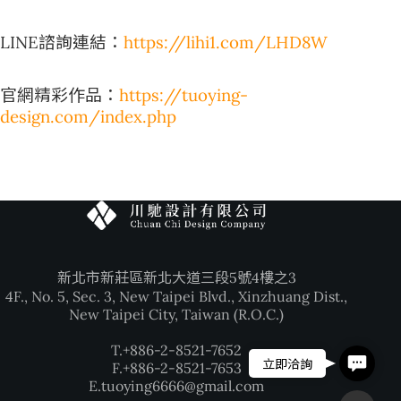
LINE諮詢連結：
https://lihi1.com/LHD8W
官網精彩作品：
https://tuoying-
design.com/index.php
新北市新莊區新北大道三段5號4樓之3
4F., No. 5, Sec. 3, New Taipei Blvd., Xinzhuang Dist.,
New Taipei City, Taiwan (R.O.C.)
T.+886-2-8521-7652
Contac
立即洽詢
F.+886-2-8521-7653
E.tuoying6666@gmail.com